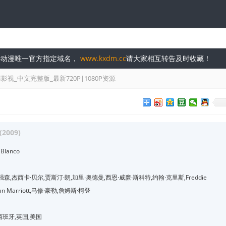
开心动漫唯一官方指定域名，
www.kxdm.cc
请大家相互转告及时收藏！
视_中文完整版_最新720P|1080P资源
(2009)
 Blanco
强森,杰西卡·贝尔,贾斯汀·朗,加里·奥德曼,西恩·威廉·斯科特,约翰·克里斯,Freddie
Alan Marriott,马修·豪勒,詹姆斯·柯登
西班牙,英国,美国