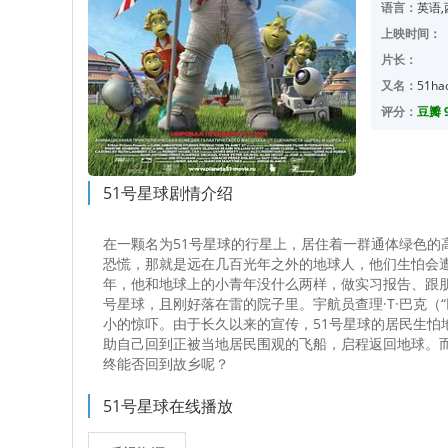
语言：
英语
上映时间：
片长：
又名：
51hao
评分：
豆瓣 9
51号星球剧情介绍
在一颗名为51号星球的行星上，居住着一群通体绿色的
恐慌，那就是远在几百光年之外的地球人，他们生怕会遭到
年，他和地球上的小青年没什么两样，做实习报告、跟朋
号星球，且刚好落在雷的院子里。宇航员查理·T·巴克（“巨
小的惊吓。由于长久以来的宣传，51号星球的居民生怕
助自己回到正被当地居民围观的飞船，启程返回地球。而
终能否回到故乡呢？
51号星球在线播放