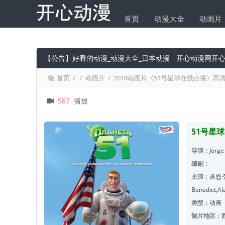
首页
动漫大全
动画片
求片
【公告】好看的动漫_动漫大全_日本动漫 - 开心动漫网
首页
/
/
动画片
/
2018动画片《51号星球在线点播》高清影
587
播放
51号星球
导演：
Jorge
编剧：
主演：
道恩·
Benedict,
类型：
动画
制片地区：