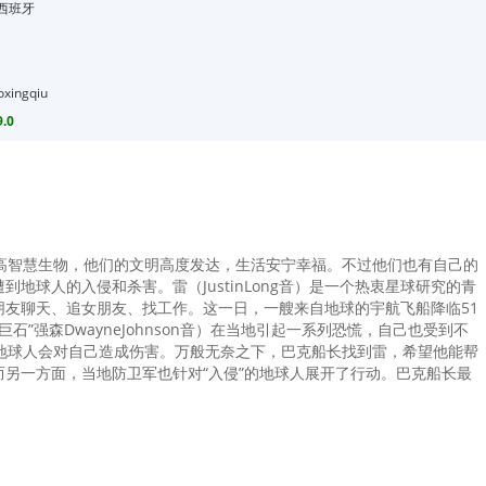
,西班牙
xingqiu
.0
高智慧生物，他们的文明高度发达，生活安宁幸福。不过他们也有自己的
地球人的入侵和杀害。雷（JustinLong音）是一个热衷星球研究的青
友聊天、追女朋友、找工作。这一日，一艘来自地球的宇航飞船降临51
石”强森DwayneJohnson音）在当地引起一系列恐慌，自己也受到不
地球人会对自己造成伤害。万般无奈之下，巴克船长找到雷，希望他能帮
另一方面，当地防卫军也针对“入侵”的地球人展开了行动。巴克船长最