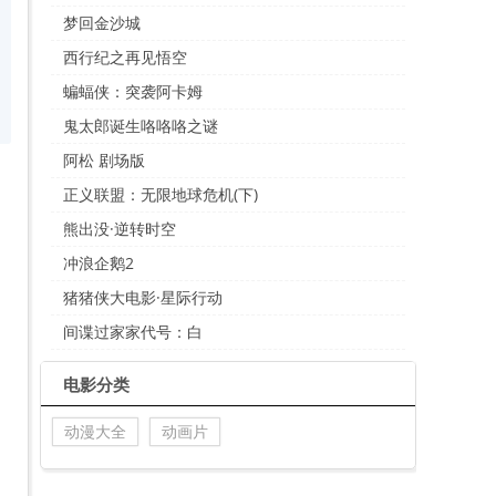
梦回金沙城
西行纪之再见悟空
蝙蝠侠：突袭阿卡姆
鬼太郎诞生咯咯咯之谜
阿松 剧场版
正义联盟：无限地球危机(下)
熊出没·逆转时空
冲浪企鹅2
猪猪侠大电影·星际行动
间谍过家家代号：白
电影分类
动漫大全
动画片