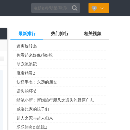

最新排行
热门排行
相关视频
逃离旋转岛
你看起来好像很好吃
萌宠流浪记
魔发精灵2
妖怪手表：永远的朋友
遗失的环节
蜡笔小新：新婚旅行飓风之遗失的野原广志
威洛比家的孩子们
超人之死与超人归来
乐乐熊奇幻追踪2