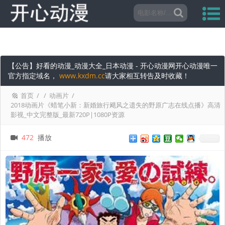
【公告】好看的动漫_动漫大全_日本动漫 - 开心动漫网开心动漫唯一
官方指定域名，
www.kxdm.cc
请大家相互转告及时收藏！
首页
/
/
动画片
/
2018动画片《蜡笔小新：新婚旅行飓风之遗失的野原广志在线点播》高清
影视_中文完整版_最新720P|1080P资源
472
播放