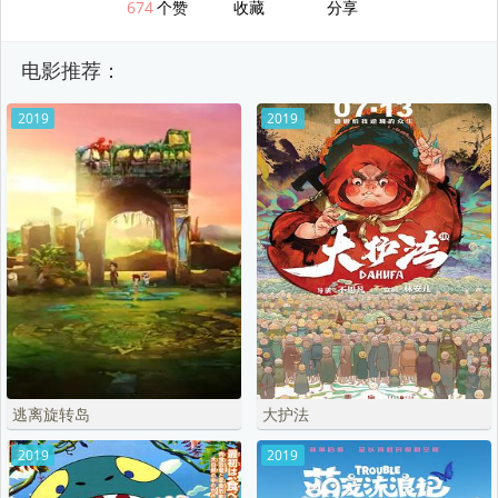
674
个赞
收藏
分享
电影推荐：
2019
2019
逃离旋转岛
大护法
2019
2019