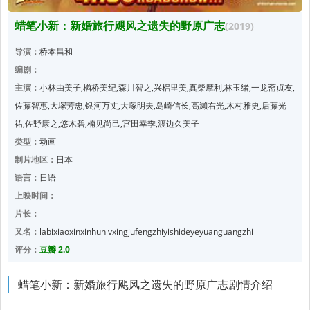
蜡笔小新：新婚旅行飓风之遗失的野原广志
(2019)
导演：
桥本昌和
编剧：
主演：
小林由美子,楢桥美纪,森川智之,兴梠里美,真柴摩利,林玉绪,一龙斋贞友,
佐藤智惠,大塚芳忠,银河万丈,大塚明夫,岛崎信长,高濑右光,木村雅史,后藤光
祐,佐野康之,悠木碧,楠见尚己,宫田幸季,渡边久美子
类型：
动画
制片地区：
日本
语言：
日语
上映时间：
片长：
又名：
labixiaoxinxinhunlvxingjufengzhiyishideyeyuanguangzhi
评分：
豆瓣 2.0
蜡笔小新：新婚旅行飓风之遗失的野原广志剧情介绍