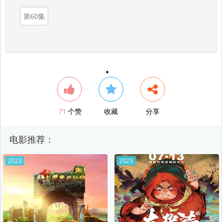
第60集
71
个赞
收藏
分享
电影推荐：
2023
2023