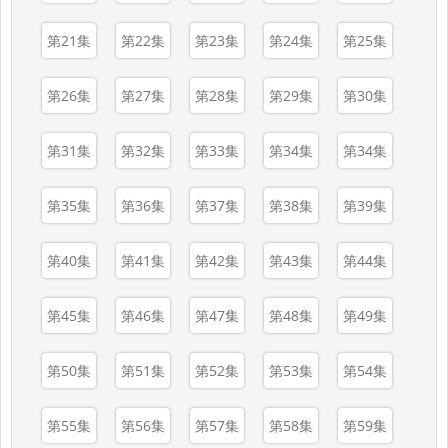
第21集
第22集
第23集
第24集
第25集
第26集
第27集
第28集
第29集
第30集
第31集
第32集
第33集
第34集
第34集
第35集
第36集
第37集
第38集
第39集
第40集
第41集
第42集
第43集
第44集
第45集
第46集
第47集
第48集
第49集
第50集
第51集
第52集
第53集
第54集
第55集
第56集
第57集
第58集
第59集