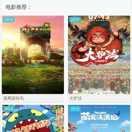
电影推荐：
2018
2018
逃离旋转岛
大护法
2018
2018