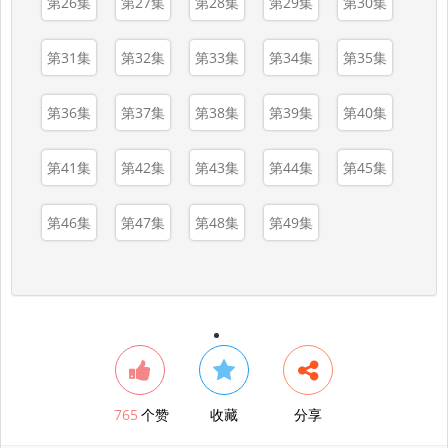
第26集
第27集
第28集
第29集
第30集
第31集
第32集
第33集
第34集
第35集
第36集
第37集
第38集
第39集
第40集
第41集
第42集
第43集
第44集
第45集
第46集
第47集
第48集
第49集
765
个赞
收藏
分享