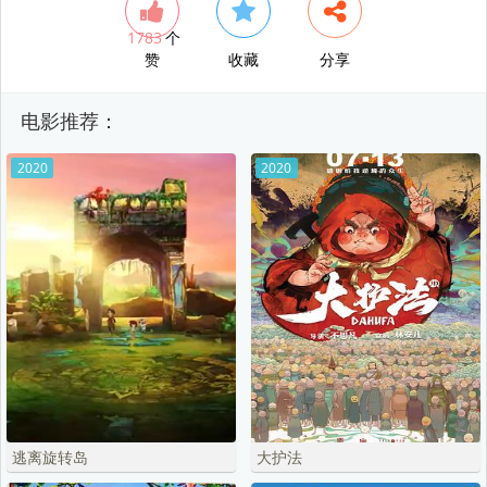
1783
个
赞
收藏
分享
电影推荐：
2020
2020
逃离旋转岛
大护法