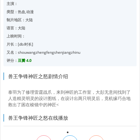
主演：
类型：
热血,动漫
制片地区：
大陆
语言：
大陆
上映时间：
片长：
[db:时长]
又名：
shouwangzhengfengshenjiangzhinu
评分：
豆瓣 4.0
兽王争锋神匠之怒剧情介绍
泰羽为了修理雷霆战爪，来到神匠的工作室，大彭无意间找到了
人造精灵明灵的设计图纸，在设计出两只明灵后，竟机缘巧合地
救出了困在棱镜中的神匠<
兽王争锋神匠之怒在线播放