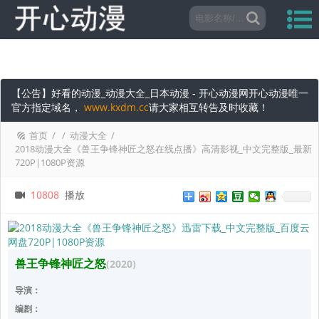
【公告】好看的动漫_动漫大全_日本动漫 - 开心动漫网开心动漫唯一
官方指定域名，
www.kxdm.cc
请大家相互转告及时收藏！
首页
/
/
动漫大全
/
2018动漫大全《兽王争锋神匠之怒在线点播》高清影视_中文完整版_最新
720P|1080P资源
10808
播放
兽王争锋神匠之怒
(2020)
导演：
编剧：