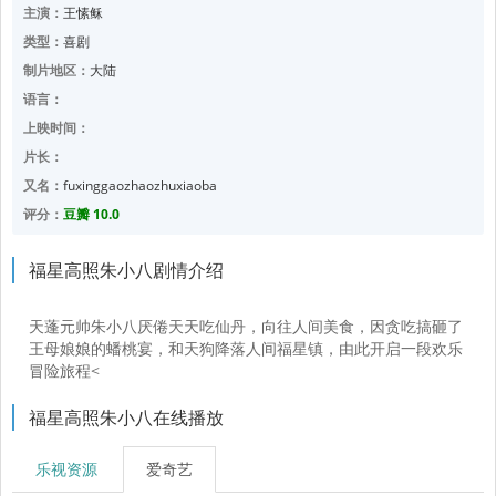
主演：
王愫稣
类型：
喜剧
制片地区：
大陆
语言：
上映时间：
片长：
又名：
fuxinggaozhaozhuxiaoba
评分：
豆瓣 10.0
福星高照朱小八剧情介绍
天蓬元帅朱小八厌倦天天吃仙丹，向往人间美食，因贪吃搞砸了
王母娘娘的蟠桃宴，和天狗降落人间福星镇，由此开启一段欢乐
冒险旅程<
福星高照朱小八在线播放
乐视资源
爱奇艺