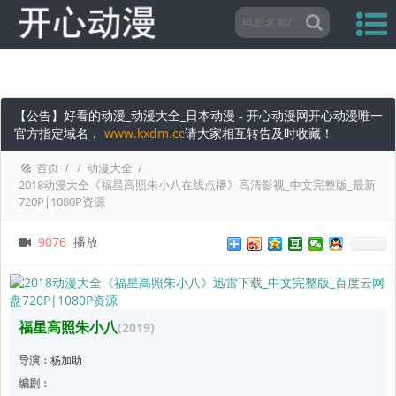
【公告】好看的动漫_动漫大全_日本动漫 - 开心动漫网开心动漫唯一
官方指定域名，
www.kxdm.cc
请大家相互转告及时收藏！
首页
/
/
动漫大全
/
2018动漫大全《福星高照朱小八在线点播》高清影视_中文完整版_最新
720P|1080P资源
9076
播放
福星高照朱小八
(2019)
导演：
杨加助
编剧：