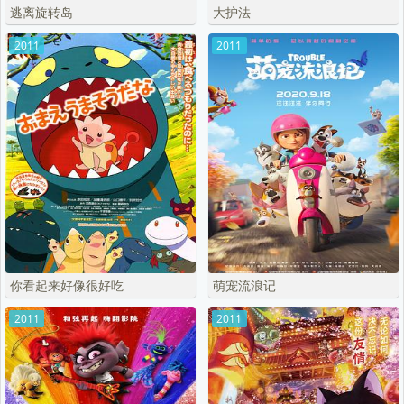
逃离旋转岛
大护法
2011
2011
你看起来好像很好吃
萌宠流浪记
2011
2011