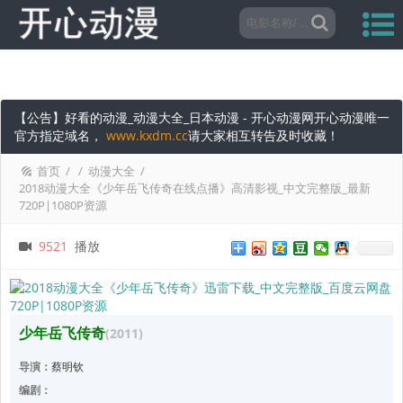
【公告】好看的动漫_动漫大全_日本动漫 - 开心动漫网开心动漫唯一
官方指定域名，
www.kxdm.cc
请大家相互转告及时收藏！
首页
/
/
动漫大全
/
2018动漫大全《少年岳飞传奇在线点播》高清影视_中文完整版_最新
720P|1080P资源
9521
播放
少年岳飞传奇
(2011)
导演：
蔡明钦
编剧：