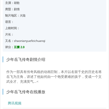
主演：
胡歌
类型：
剧情
制片地区：
大陆
语言：
上映时间：
片长：
又名：
shaonianyuefeichuanqi
评分：
豆瓣 2.0
少年岳飞传奇剧情介绍
作为一部具有传奇风格的动画巨制，本片以名留千史的历史名将
岳飞为主角，讲述了他如何由一个饱受磨难的孩子，变成一个文
武全才、充满英气...<
少年岳飞传奇在线播放
腾讯视频