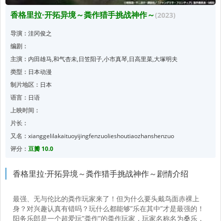
香格里拉·开拓异境～粪作猎手挑战神作～
(2023)
导演：
洼冈俊之
编剧：
主演：
内田雄马,和气杏未,日笠阳子,小市真琴,日高里菜,大塚明夫
类型：
日本动漫
制片地区：
日本
语言：
日语
上映时间：
片长：
又名：
xianggelilakaituoyijingfenzuolieshoutiaozhanshenzuo
评分：
豆瓣 10.0
香格里拉·开拓异境～粪作猎手挑战神作～剧情介绍
最强、无与伦比的粪作玩家来了！但为什么要头戴鸟面赤裸上
身？对兴趣认真有错吗？玩什么都能够”乐在其中”才是最强的！
阳务乐郎是一个超爱玩”粪作”的粪作玩家，玩家名称名为桑乐，