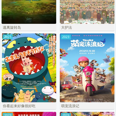
逃离旋转岛
大护法
2023
2023
你看起来好像很好吃
萌宠流浪记
2023
2023