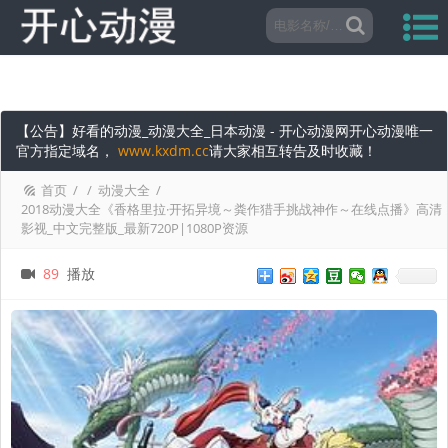
【公告】好看的动漫_动漫大全_日本动漫 - 开心动漫网开心动漫唯一
官方指定域名，
www.kxdm.cc
请大家相互转告及时收藏！
首页
/
/
动漫大全
/
2018动漫大全《香格里拉·开拓异境～粪作猎手挑战神作～在线点播》高清
影视_中文完整版_最新720P|1080P资源
89
播放