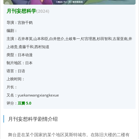
月刊妄想科学
(2024)
导演：
宫胁千鹤
编剧：
主演：
石井孝英,山本和臣,白井悠介,土岐隼一,钉宫理惠,杉田智和,古屋亚南,井
上雄贵,斋藤千和,西村知道
类型：
日本动漫
制片地区：
日本
语言：
日语
上映时间：
片长：
又名：
yuekanwangxiangkexue
评分：
豆瓣 5.0
月刊妄想科学剧情介绍
舞台是在某个国家的某个地区莫斯特城市。在陈旧大楼的二楼有