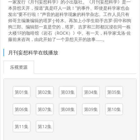
一家发行《月刊妄想科学》的小出版社。《月刊妄想科学》是一
本异想天开，报道“真是吓人一跳！”的事件、即使是科学家也会
发出“要不行啦！”声音的超科学现象的科学杂志。工作人员只有
帅哥主编兼编辑的塔罗·J·铃木。再加上小学生助手吉罗·田中和狗
狗三郎。编辑部一直是空的，塔罗、吉罗和三郎都沉浸在同一栋
大楼1F的咖啡馆《岩石（ROCK）》中。有一天，科学家戈洛·佐
藤前来咨询，由此开始了一个异想天开的故事……。
月刊妄想科学在线播放
乐视资源
第01集
第02集
第03集
第04集
第05集
第06集
第07集
第08集
第09集
第10集
第11集
第12集