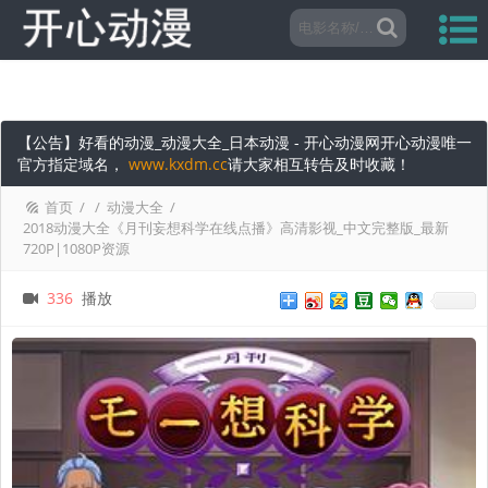
【公告】好看的动漫_动漫大全_日本动漫 - 开心动漫网开心动漫唯一
官方指定域名，
www.kxdm.cc
请大家相互转告及时收藏！
首页
/
/
动漫大全
/
2018动漫大全《月刊妄想科学在线点播》高清影视_中文完整版_最新
720P|1080P资源
336
播放