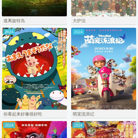
逃离旋转岛
大护法
2024
2024
你看起来好像很好吃
萌宠流浪记
2024
2024