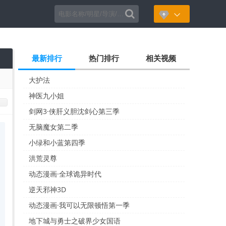

最新排行
热门排行
相关视频
大护法
神医九小姐
剑网3·侠肝义胆沈剑心第三季
无脑魔女第二季
小绿和小蓝第四季
洪荒灵尊
动态漫画·全球诡异时代
逆天邪神3D
动态漫画·我可以无限顿悟第一季
地下城与勇士之破界少女国语