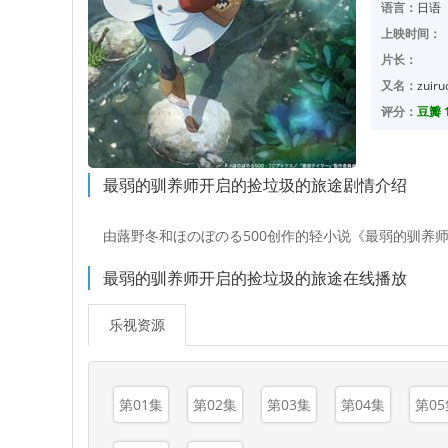
语言：
日语
上映时间：
片长：
又名：
zuiru
评分：
豆瓣 1
最弱的驯养师开启的捡垃圾的旅途剧情介绍
由蕗野冬和ほのぼのる500创作的轻小说《最弱的驯养
最弱的驯养师开启的捡垃圾的旅途在线播放
乐视资源
第01集
第02集
第03集
第04集
第05