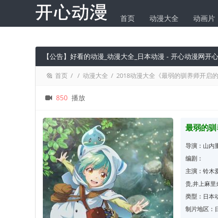
首页
动漫大全
动画片
求片
【公告】好看的动漫_动漫大全_日本动漫 - 开心动漫网
首页
/
/
动漫大全
/
2018动漫大全《最弱的驯养师开启的
850
播放
最弱的驯
导演：
山内
编剧：
主演：
铃木爱
贵,井上麻里
类型：
日本
制片地区：