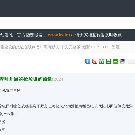
开心动漫唯一官方指定域名，
www.kxdm.cc
请大家相互转告及时收藏！
捡垃圾的旅途在线点播》高清影视_中文完整版_最新720P|1080P资源
养师开启的捡垃圾的旅途
(2024)
重保,堀内直树
奈,田村睦心,麦穗杏菜,平野文,三宅健太,鸟海浩辅,寺杣昌纪,八代拓,杉田智和,安元洋
奈,土岐隼一
动漫
日本